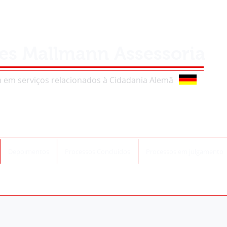
s Mallmann Assessoria
em serviços relacionados à Cidadania Alemã
Depoimentos
Processos Concluídos
Processos em julgamento