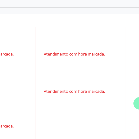
PORTO ALEGRE
C
 Sala 2003
Av. Carlos Gomes, 222 - Oitavo Andar
Fix
Boa Vista - Porto Alegre
- RS
o
arcada.
Atendimento com hora marcada.
Wh
LAJEADO
Cel
Av. Benjamin Constant, 1126, Sala 1104
E-m
Centro, Lajeado - RS
.
Atendimento com hora marcada.
HORÁRIO DE ATENDIMENTO
étimo
Andar
09h00 às 18h00
Or
Segunda - Quinta-feira
arcada.
CN