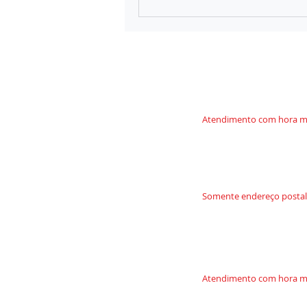
CURITIBA - Sede
Rua Padre Anchieta 2348 -
B
igorrilho - Curitiba - PR
Atendimento com hora m
ALEMANHA
Erna-Scheffler-Straße 1a
51103 Köln
Somente endereço postal
SÃO PAULO
Avenida Paulista, 1079 -
S
Bela Vista - São Paulo - SP
Atendimento com hora m